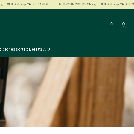
up ¡YA DISPONIBLE!
NUEVO INGRESO: Stoeger XM1 Bullpup ¡YA DISPONIBLE!
NU
0
diciones sorteo Beretta APX