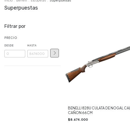
Inicio
.
Benelli
.
Escopetas
.
Superpuestas
Superpuestas
Filtrar por
PRECIO
DESDE
HASTA
BENELLI 828U CULATA DE NOGAL CAL.
CAÑON 66CM
$8.674.000