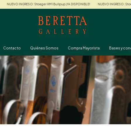
GRESO: Stoeger XM1 Bullpup ¡YA DISPONIBLE!
NUEVO INGRESO: Stoeger XM1 Bullp
Contacto
Quiénes Somos
Compra Mayorista
Bases y con