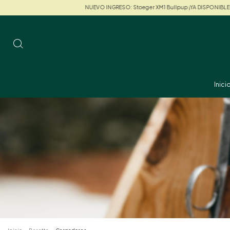
NUEVO INGRESO: Stoeger XM1 Bullpup ¡YA DISPONIBLE!
NUEVO IN
Inici