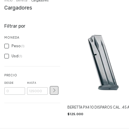
Inicio
.
Beretta
.
Cargadores
Cargadores
Filtrar por
MONEDA
Peso
(1)
Usd
(1)
PRECIO
DESDE
HASTA
BERETTA PX4 10 DISPAROS CAL. .45
$125.000