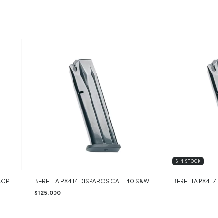
SIN STOCK
 ACP
BERETTA PX4 14 DISPAROS CAL. .40 S&W
BERETTA PX4 17
$125.000