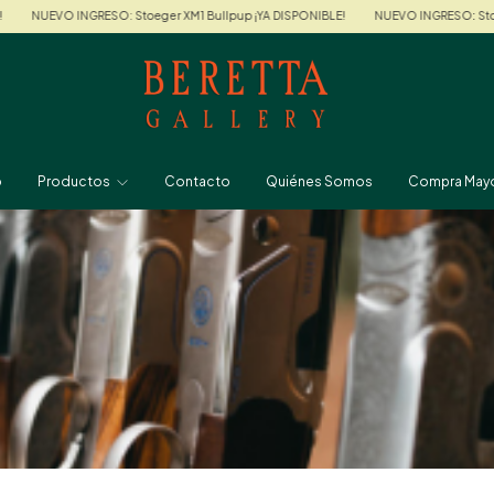
GRESO: Stoeger XM1 Bullpup ¡YA DISPONIBLE!
NUEVO INGRESO: Stoeger XM1 Bullp
o
Productos
Contacto
Quiénes Somos
Compra Mayo