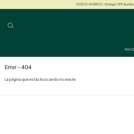
NUEVO INGRESO: Stoeger XM1 Bullpup ¡Y
Inici
Error - 404
La página que estás buscando no existe.