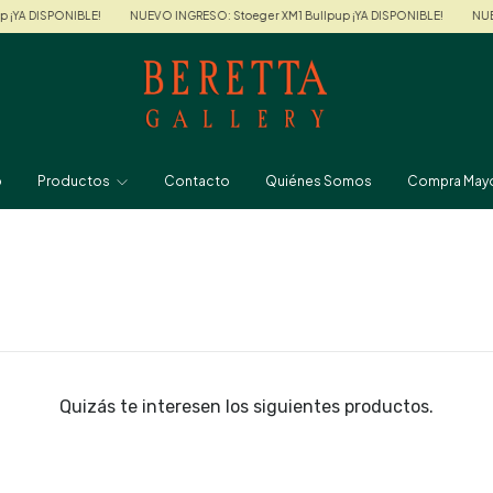
A DISPONIBLE!
NUEVO INGRESO: Stoeger XM1 Bullpup ¡YA DISPONIBLE!
NUEVO I
o
Productos
Contacto
Quiénes Somos
Compra Mayo
Quizás te interesen los siguientes productos.