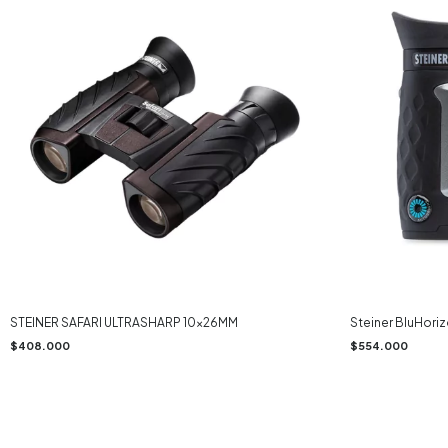
STEINER SAFARI ULTRASHARP 10x26MM
Steiner BluHori
$408.000
$554.000