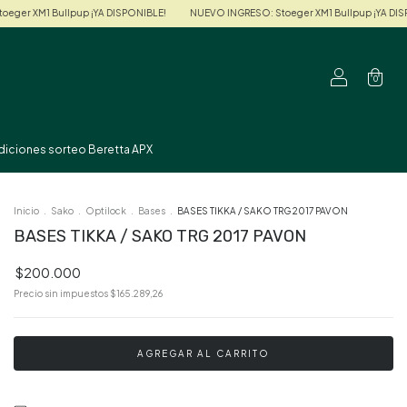
up ¡YA DISPONIBLE!
NUEVO INGRESO: Stoeger XM1 Bullpup ¡YA DISPONIBLE!
N
0
diciones sorteo Beretta APX
Inicio
.
Sako
.
Optilock
.
Bases
.
BASES TIKKA / SAKO TRG 2017 PAVON
BASES TIKKA / SAKO TRG 2017 PAVON
$200.000
Precio sin impuestos
$165.289,26