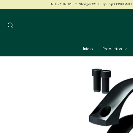
NUEVO INGRESO: Stoeger XM1 Bullpup ¡YA DISPONIBLE!
NUEVO IN
Inicio
Productos