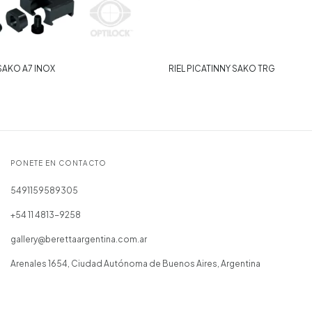
SAKO A7 INOX
RIEL PICATINNY SAKO TRG
PONETE EN CONTACTO
5491159589305
+54 11 4813-9258
gallery@berettaargentina.com.ar
Arenales 1654, Ciudad Autónoma de Buenos Aires, Argentina