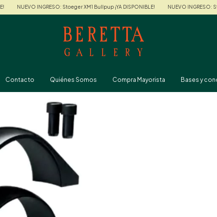
GRESO: Stoeger XM1 Bullpup ¡YA DISPONIBLE!
NUEVO INGRESO: Stoeger XM1 Bullp
Contacto
Quiénes Somos
Compra Mayorista
Bases y con