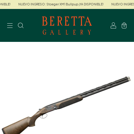
IBLE!
NUEVO INGRESO: Stoeger XM1 Bullpup ¡YA DISPONIBLE!
NUEVO INGRESO:
0