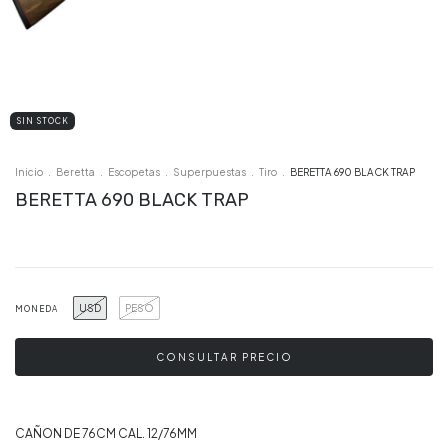
SIN STOCK
Inicio
.
Beretta
.
Escopetas
.
Superpuestas
.
Tiro
.
BERETTA 690 BLACK TRAP
BERETTA 690 BLACK TRAP
USD
PESO
MONEDA
CAÑON DE 76CM CAL. 12/76MM