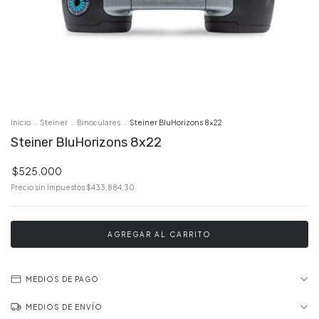
Inicio
.
Steiner
.
Binoculares
.
Steiner BluHorizons 8x22
Steiner BluHorizons 8x22
$525.000
Precio sin impuestos
$433.884,30
MEDIOS DE PAGO
MEDIOS DE ENVÍO