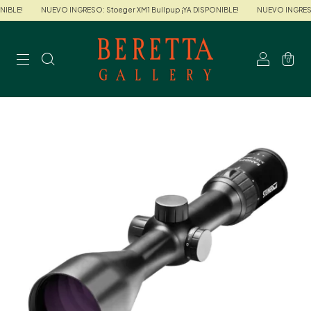
IBLE!
NUEVO INGRESO: Stoeger XM1 Bullpup ¡YA DISPONIBLE!
NUEVO INGRESO: 
0