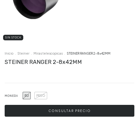
SIN STOCK
Inicio
.
Steiner
.
Miras telescopicas
.
STEINER RANGER 2-8x42MM
STEINER RANGER 2-8x42MM
EU
PESO
MONEDA