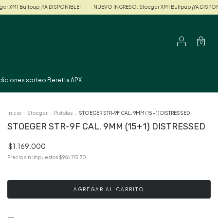
p ¡YA DISPONIBLE!
NUEVO INGRESO: Stoeger XM1 Bullpup ¡YA DISPONIBLE!
NUE
0
diciones sorteo Beretta APX
Inicio
.
Stoeger
.
Pistolas
.
STOEGER STR-9F CAL. 9MM (15+1) DISTRESSED
STOEGER STR-9F CAL. 9MM (15+1) DISTRESSED
$1.169.000
Precio sin impuestos
$966.115,70