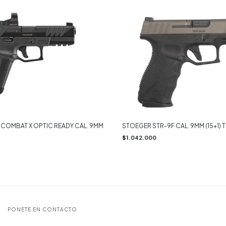
 COMBAT X OPTIC READY CAL. 9MM
STOEGER STR-9F CAL. 9MM (15+1)
$1.042.000
PONETE EN CONTACTO