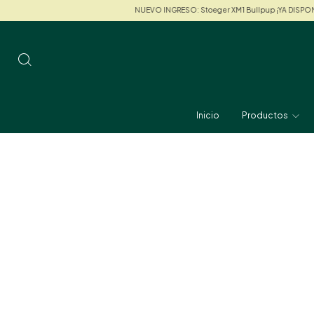
NUEVO INGRESO: Stoeger XM1 Bullpup ¡YA DISPONIBLE!
NU
Inicio
Productos