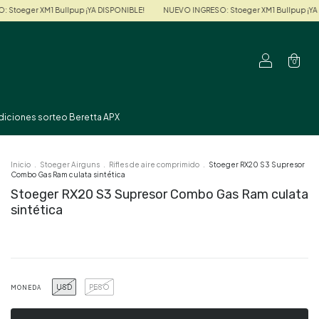
 Bullpup ¡YA DISPONIBLE!
NUEVO INGRESO: Stoeger XM1 Bullpup ¡YA DISPONIBLE!
0
diciones sorteo Beretta APX
Inicio
.
Stoeger Airguns
.
Rifles de aire comprimido
.
Stoeger RX20 S3 Supresor
Combo Gas Ram culata sintética
Stoeger RX20 S3 Supresor Combo Gas Ram culata
sintética
USD
PESO
MONEDA