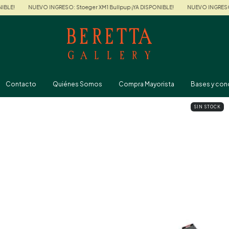
EVO INGRESO: Stoeger XM1 Bullpup ¡YA DISPONIBLE!
NUEVO INGRESO: Stoeger XM1
Contacto
Quiénes Somos
Compra Mayorista
Bases y con
SIN STOCK