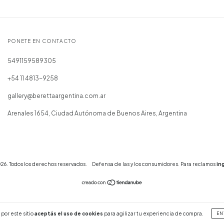
PONETE EN CONTACTO
5491159589305
+54 11 4813-9258
gallery@berettaargentina.com.ar
Arenales 1654, Ciudad Autónoma de Buenos Aires, Argentina
26. Todos los derechos reservados.
Defensa de las y los consumidores. Para reclamos
in
por este sitio
aceptás el uso de cookies
para agilizar tu experiencia de compra.
EN