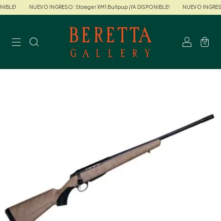
IBLE!
NUEVO INGRESO: Stoeger XM1 Bullpup ¡YA DISPONIBLE!
NUEVO INGRESO:
0