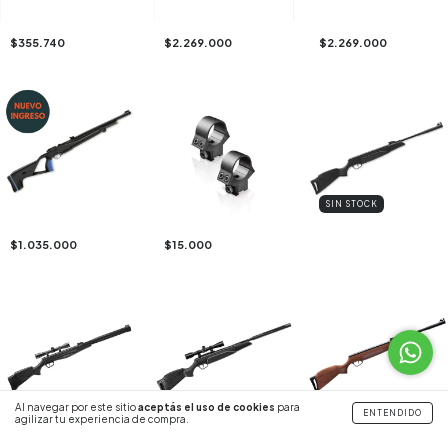
$355.740
$2.269.000
$2.269.000
SIN STOCK
$1.035.000
$15.000
Al navegar por este sitio
aceptás el uso de cookies
para
SIN STOCK
SIN STOCK
SIN STOCK
ENTENDIDO
agilizar tu experiencia de compra.