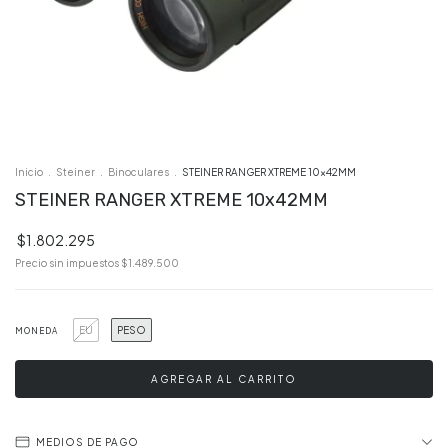
Inicio
.
Steiner
.
Binoculares
.
STEINER RANGER XTREME 10x42MM
STEINER RANGER XTREME 10x42MM
$1.802.295
Precio sin impuestos
$1.489.500
EU
PESO
MONEDA
MEDIOS DE PAGO