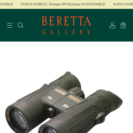
ONIBLE!
NUEVO INGRESO: Stoeger XM1 Bullpup ¡YA DISPONIBLE!
NUEVO INGRESO
0