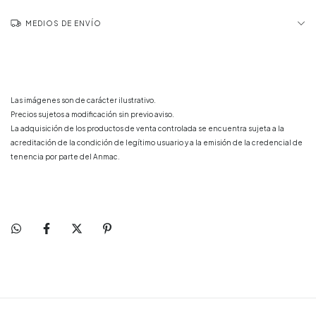
MEDIOS DE ENVÍO
Las imágenes son de carácter ilustrativo.
Precios sujetos a modificación sin previo aviso.
La adquisición de los productos de venta controlada se encuentra sujeta a la
acreditación de la condición de legítimo usuario y a la emisión de la credencial de
tenencia por parte del Anmac.