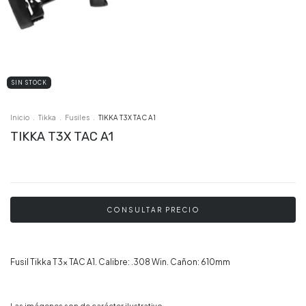
SIN STOCK
Inicio
.
Tikka
.
Fusiles
.
TIKKA T3X TAC A1
TIKKA T3X TAC A1
Fusil Tikka T3x TAC A1. Calibre: .308 Win. Cañon: 610mm
Las imágenes son de carácter ilustrativo.