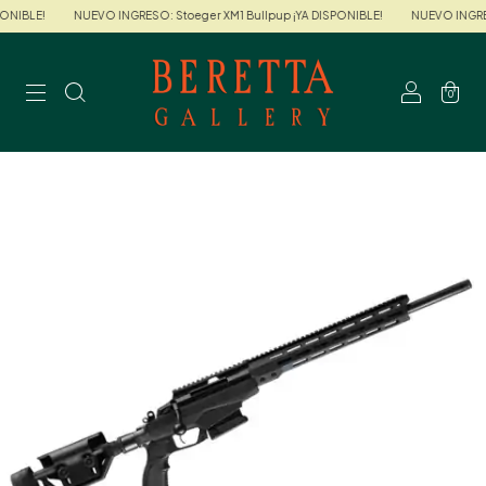
ONIBLE!
NUEVO INGRESO: Stoeger XM1 Bullpup ¡YA DISPONIBLE!
NUEVO INGRESO
0